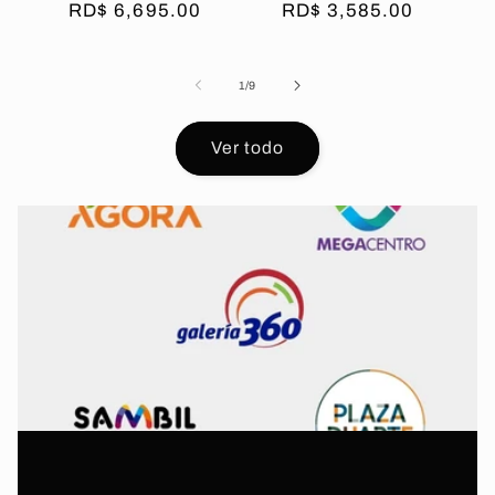
Precio
RD$ 6,695.00
Precio
RD$ 3,585.00
habitual
habitual
de
1
/
9
Ver todo