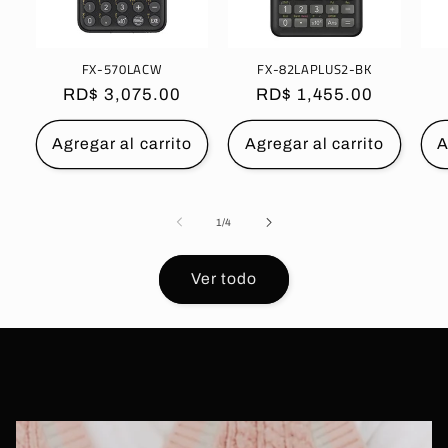
FX-570LACW
FX-82LAPLUS2-BK
Precio
RD$ 3,075.00
Precio
RD$ 1,455.00
habitual
habitual
Agregar al carrito
Agregar al carrito
A
de
1
/
4
Ver todo